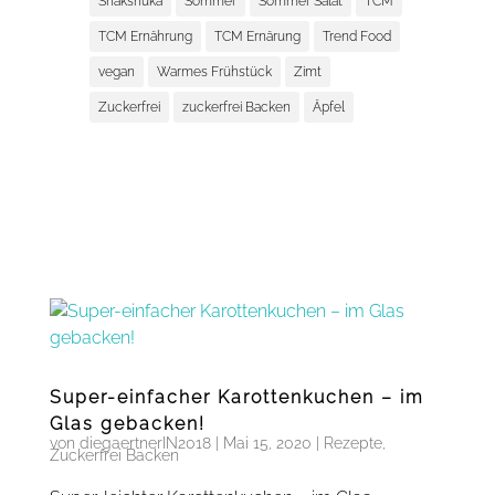
Shakshuka
Sommer
Sommer Salat
TCM
TCM Ernährung
TCM Ernärung
Trend Food
vegan
Warmes Frühstück
Zimt
Zuckerfrei
zuckerfrei Backen
Äpfel
Super-einfacher Karottenkuchen – im
Glas gebacken!
von
diegaertnerIN2018
|
Mai 15, 2020
|
Rezepte
,
Zuckerfrei Backen