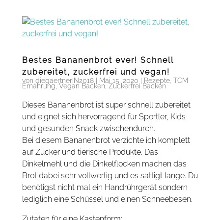
Bestes Bananenbrot ever! Schnell
zubereitet, zuckerfrei und vegan!
von
diegaertnerIN2018
|
Mai 15, 2020
|
Rezepte
,
TCM
Ernährung
,
Vegan Backen
,
Zuckerfrei Backen
Dieses Bananenbrot ist super schnell zubereitet
und eignet sich hervorragend für Sportler, Kids
und gesunden Snack zwischendurch.
Bei diesem Bananenbrot verzichte ich komplett
auf Zucker und tierische Produkte. Das
Dinkelmehl und die Dinkelflocken machen das
Brot dabei sehr vollwertig und es sättigt lange. Du
benötigst nicht mal ein Handrührgerät sondern
lediglich eine Schüssel und einen Schneebesen.
Zutaten für eine Kastenform: