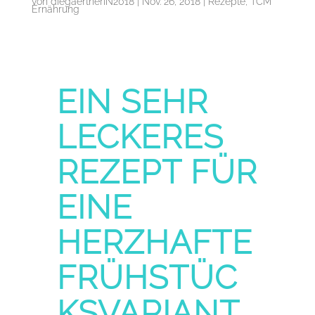
von
diegaertnerIN2018
|
Nov. 26, 2018
|
Rezepte
,
TCM
Ernährung
EIN SEHR
LECKERES
REZEPT FÜR
EINE
HERZHAFTE
FRÜHSTÜC
KSVARIANT