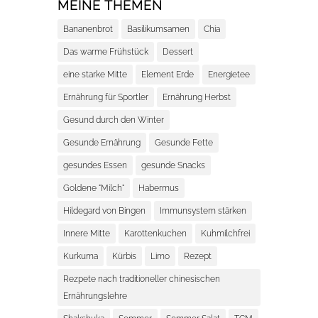
MEINE THEMEN
Bananenbrot
Basilikumsamen
Chia
Das warme Frühstück
Dessert
eine starke Mitte
Element Erde
Energietee
Ernährung für Sportler
Ernährung Herbst
Gesund durch den Winter
Gesunde Ernährung
Gesunde Fette
gesundes Essen
gesunde Snacks
Goldene "Milch"
Habermus
Hildegard von Bingen
Immunsystem stärken
Innere Mitte
Karottenkuchen
Kuhmilchfrei
Kurkuma
Kürbis
Limo
Rezept
Rezpete nach traditioneller chinesischen
Ernährungslehre