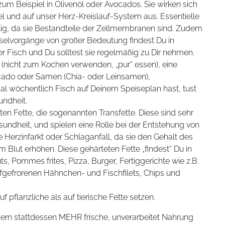
zum Beispiel in Olivenöl oder Avocados. Sie wirken sich
el und auf unser Herz-Kreislauf-System aus. Essentielle
tig, da sie Bestandteile der Zellmembranen sind. Zudem
chselvorgänge von großer Bedeutung findest Du in
 Fisch und Du solltest sie regelmäßig zu Dir nehmen.
 (nicht zum Kochen verwenden, „pur“ essen), eine
cado oder Samen (Chia- oder Leinsamen),
 wöchentlich Fisch auf Deinem Speiseplan hast, tust
undheit.
ten Fette, die sogenannten Transfette. Diese sind sehr
sundheit, und spielen eine Rolle bei der Entstehung von
 Herzinfarkt oder Schlaganfall, da sie den Gehalt des
m Blut erhöhen. Diese gehärteten Fette „findest“ Du in
s, Pommes frites, Pizza, Burger, Fertiggerichte wie z.B.
fgefrorenen Hähnchen- und Fischfilets, Chips und
f pflanzliche als auf tierische Fette setzen.
dern stattdessen MEHR frische, unverarbeitet Nahrung