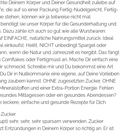
ichte Deinem Körper und Deiner Gesundheit zuliebe auf
e, die auf so einer Packung Fertig-Nudelgericht, Fertig-
 stehen, können wir ja teilweise nicht mal
enötigt sie unser Körper für die Gesunderhaltung und
 Dazu zähle ich auch so gut wie alle Wurstwaren.
f EINFACHE, natürliche Nahrungsmittel zurück. Ideal
nal einkaufst. Heißt, NICHT unbedingt Spargel oder
nn, wenn die Natur und Jahreszeit es hergibt. Das fängt
ornflakes oder Fertigmüsli an. Mache Dir einfach eine
ir schmeckt. Schreibe mir und Du bekommst eine Art
Du Dir in Nullkommanix eine eigene, auf Deine Vorlieben
ung zaubern kannst. OHNE zugesetzten Zucker, OHNE
Mineralstoffen und einer Extra-Portion Energie. Fehlen
s, gesundes Mittagessen oder ein gesundes Abendessen?
e leckere, einfache und gesunde Rezepte für Dich.
e-Zucker
upt) sehr, sehr, sehr sparsam verwenden. Zucker
t Entzündungen in Deinem Körper so richtig an. Er ist