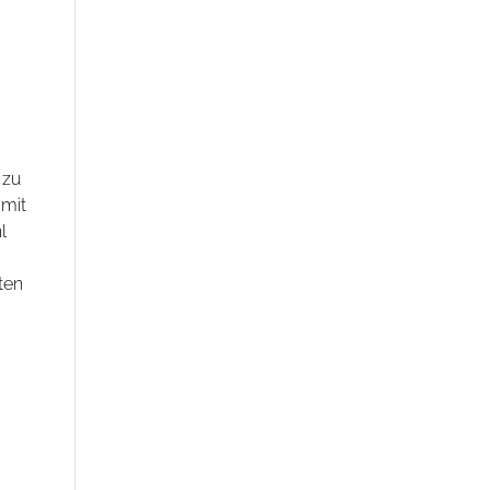
 zu
 mit
l
ten