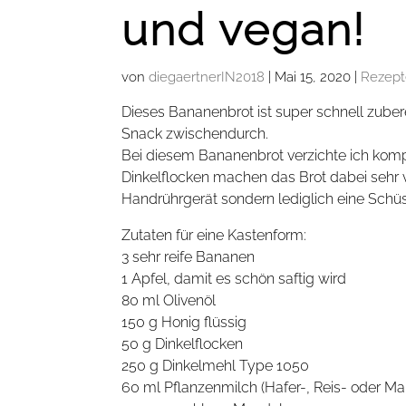
und vegan!
von
diegaertnerIN2018
|
Mai 15, 2020
|
Rezep
Dieses Bananenbrot ist super schnell zuber
Snack zwischendurch.
Bei diesem Bananenbrot verzichte ich kompl
Dinkelflocken machen das Brot dabei sehr vo
Handrührgerät sondern lediglich eine Schü
Zutaten für eine Kastenform:
3 sehr reife Bananen
1 Apfel, damit es schön saftig wird
80 ml Olivenöl
150 g Honig flüssig
50 g Dinkelflocken
250 g Dinkelmehl Type 1050
60 ml Pflanzenmilch (Hafer-, Reis- oder M