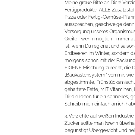
Meine große Bitte an Dich! Verz
Fertigprodukte! ALLE Zusatzstoff
Pizza oder Fertig-Gemüse-Pfanne
aussprechen, geschweige denn b
Versorgung unseres Organismus.
Greife –wenn möglich- immer au
ist, wenn Du regional und saiso
Erdbeeren im Winter, sondern da
morgens schon mit der Packung C
EIGENE Mischung zurecht, die D
„Baukastensystem“ von mir, wie 
abgestimmte, Frühstücksmisch
gehärtete Fette, MIT Vitaminen, 
Dir die Ideen für ein schnelle
Schreib mich einfach an ich hab
3. Verzichte auf weißen Industri
Zucker sollte man (wenn überha
begünstigt Übergewicht und heiz