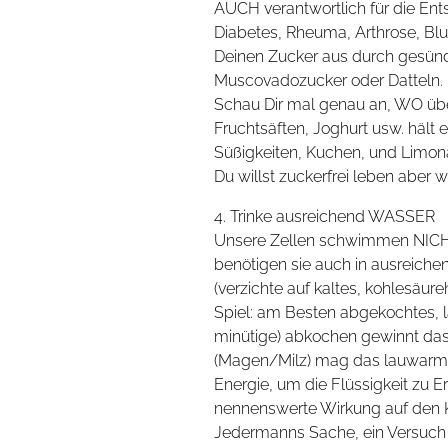
AUCH verantwortlich für die Ent
Diabetes, Rheuma, Arthrose, B
Deinen Zucker aus durch gesünde
Muscovadozucker oder Datteln.
Schau Dir mal genau an, WO über
Fruchtsäften, Joghurt usw. hält er
Süßigkeiten, Kuchen, und Limon
Du willst zuckerfrei leben aber 
4. Trinke ausreichend WASSER
Unsere Zellen schwimmen NICHT
benötigen sie auch in ausreichend
(verzichte auf kaltes, kohlesäu
Spiel: am Besten abgekochtes, 
minütige) abkochen gewinnt das 
(Magen/Milz) mag das lauwarme 
Energie, um die Flüssigkeit zu E
nennenswerte Wirkung auf den Körp
Jedermanns Sache, ein Versuch 