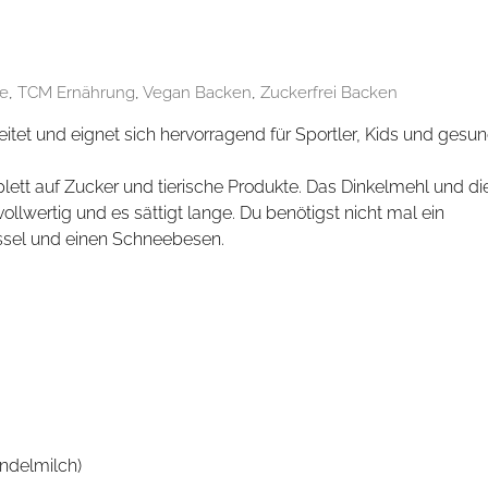
te
,
TCM Ernährung
,
Vegan Backen
,
Zuckerfrei Backen
eitet und eignet sich hervorragend für Sportler, Kids und gesu
ett auf Zucker und tierische Produkte. Das Dinkelmehl und di
llwertig und es sättigt lange. Du benötigst nicht mal ein
ssel und einen Schneebesen.
andelmilch)