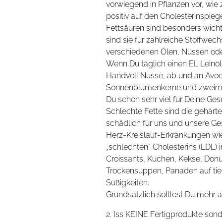
vorwiegend in Pflanzen vor, wie 
positiv auf den Cholesterinspieg
Fettsäuren sind besonders wich
sind sie für zahlreiche Stoffwe
verschiedenen Ölen, Nüssen oder
Wenn Du täglich einen EL Leinöl
Handvoll Nüsse, ab und an Avo
Sonnenblumenkerne und zweimal
Du schon sehr viel für Deine Ges
Schlechte Fette sind die gehärte
schädlich für uns und unsere Ge
Herz-Kreislauf-Erkrankungen wie
„schlechten“ Cholesterins (LDL) i
Croissants, Kuchen, Kekse, Donut
Trockensuppen, Panaden auf tie
Süßigkeiten.
Grundsätzlich solltest Du mehr au
2. Iss KEINE Fertigprodukte son