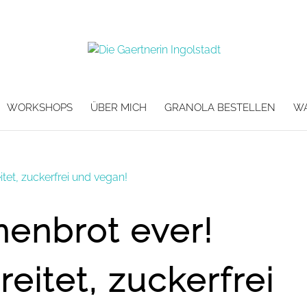
WORKSHOPS
ÜBER MICH
GRANOLA BESTELLEN
W
enbrot ever!
eitet, zuckerfrei