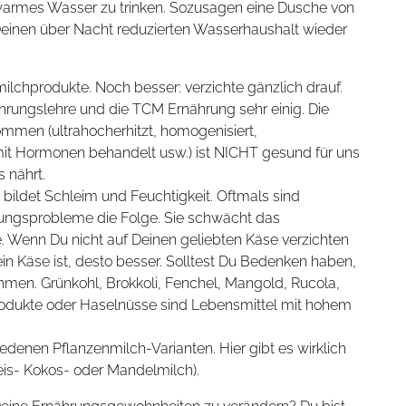
warmes Wasser zu trinken. Sozusagen eine Dusche von
u Deinen über Nacht reduzierten Wasserhaushalt wieder
ilchprodukte. Noch besser: verzichte gänzlich drauf.
ährungslehre und die TCM Ernährung sehr einig. Die
ommen (ultrahocherhitzt, homogenisiert,
mit Hormonen behandelt usw.) ist NICHT gesund für uns
s nährt.
bildet Schleim und Feuchtigkeit. Oftmals sind
ngsprobleme die Folge. Sie schwächt das
enn Du nicht auf Deinen geliebten Käse verzichten
 ein Käse ist, desto besser. Solltest Du Bedenken haben,
men. Grünkohl, Brokkoli, Fenchel, Mangold, Rucola,
odukte oder Haselnüsse sind Lebensmittel mit hohem
edenen Pflanzenmilch-Varianten. Hier gibt es wirklich
Reis- Kokos- oder Mandelmilch).