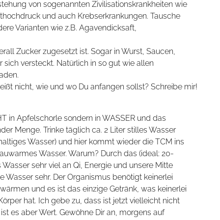
stehung von sogenannten Zivilisationskrankheiten wie
luthochdruck und auch Krebserkrankungen. Tausche
re Varianten wie z.B. Agavendicksaft,
all Zucker zugesetzt ist. Sogar in Wurst, Saucen,
 sich versteckt. Natürlich in so gut wie allen
aden.
weißt nicht, wie und wo Du anfangen sollst? Schreibe mir!
 in Apfelschorle sondern in WASSER und das
er Menge. Trinke täglich ca. 2 Liter stilles Wasser
rehaltiges Wasser) und hier kommt wieder die TCM ins
lauwarmes Wasser. Warum? Durch das (ideal: 20-
Wasser sehr viel an Qi, Energie und unsere Mitte
Wasser sehr. Der Organismus benötigt keinerlei
rwärmen und es ist das einzige Getränk, was keinerlei
er hat. Ich gebe zu, dass ist jetzt vielleicht nicht
ist es aber Wert. Gewöhne Dir an, morgens auf