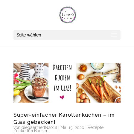
Seite wählen
Super-einfacher Karottenkuchen – im
Glas gebacken!
von
diegaertnerIN2018
|
Mai 15, 2020
|
Rezepte
,
Zuckerfrei Backen