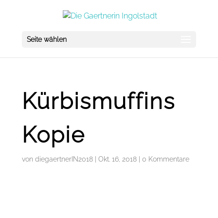
Seite wählen
Kürbismuffins
Kopie
von
diegaertnerIN2018
|
Okt. 16, 2018
|
0 Kommentare