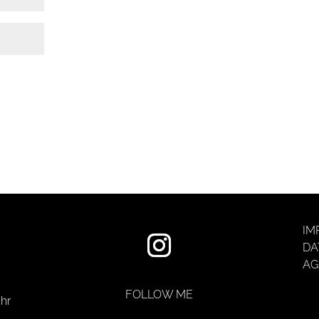
IM
DA
AG
FOLLOW ME
hr