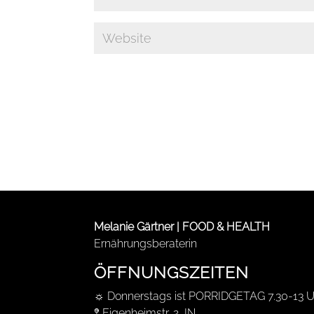
Melanie Gärtner | FOOD & HEALTH
Ernährungsberaterin
ÖFFNUNGSZEITEN
☼ Donnerstags ist PORRIDGETAG 7.30-13 U
𖤥 Eigenheimstr. 2, IN