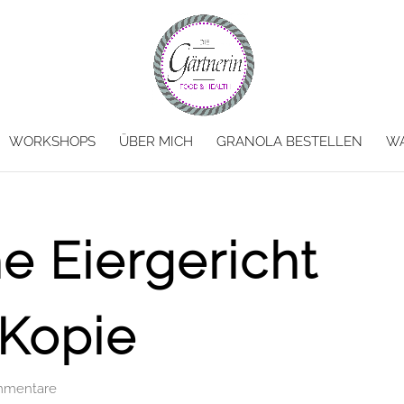
WORKSHOPS
ÜBER MICH
GRANOLA BESTELLEN
W
he Eiergericht
Kopie
mmentare