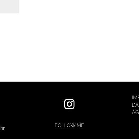
IM
DA
AG
FOLLOW ME
hr