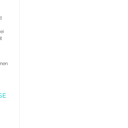
d
ei
t
enen
 S