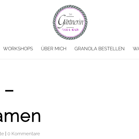
WORKSHOPS
ÜBER MICH
GRANOLA BESTELLEN
W
 –
samen
te
|
0 Kommentare