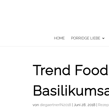
HOME
PORRIDGE LIEBE
Trend Food
Basilikum
von
diegaertnerIN2018
|
Juni 28, 2018
|
Rezep