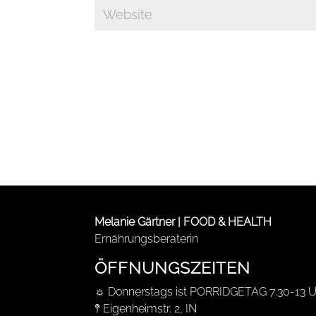
Melanie Gärtner | FOOD & HEALTH
Ernährungsberaterin
ÖFFNUNGSZEITEN
☼ Donnerstags ist PORRIDGETAG 7.30-13 U
𖤥 Eigenheimstr. 2, IN