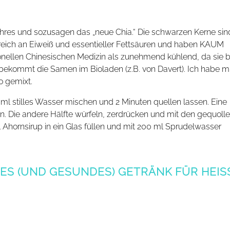
hres und sozusagen das „neue Chia.“ Die schwarzen Kerne sin
, reich an Eiweiß und essentieller Fettsäuren und haben KAUM
tionellen Chinesischen Medizin als zunehmend kühlend, da sie b
bekommt die Samen im Bioladen (z.B. von Davert). Ich habe mi
o gemixt.
ml stilles Wasser mischen und 2 Minuten quellen lassen. Eine
n. Die andere Hälfte würfeln, zerdrücken und mit den gequoll
 Ahornsirup in ein Glas füllen und mit 200 ml Sprudelwasser
ES (UND GESUNDES) GETRÄNK FÜR HEISSE