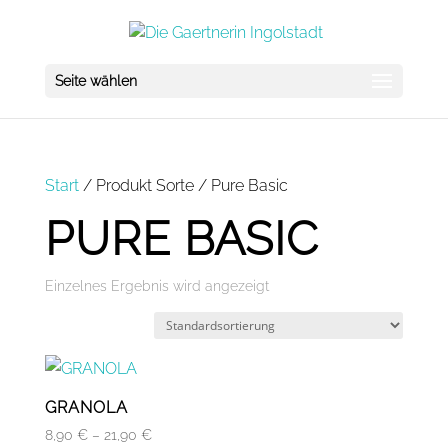
Seite wählen
Start
/ Produkt Sorte / Pure Basic
PURE BASIC
Einzelnes Ergebnis wird angezeigt
GRANOLA
Preisspanne:
8,90
€
–
21,90
€