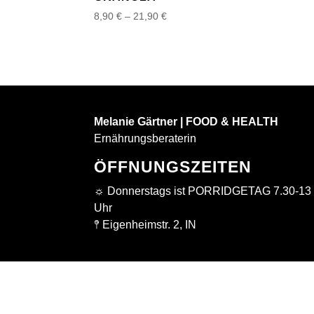
Preisspanne:
8,90
€
–
21,90
€
8,90 €
bis
21,90 €
Melanie Gärtner | FOOD & HEALTH
Ernährungsberaterin
ÖFFNUNGSZEITEN
☼ Donnerstags ist PORRIDGETAG 7.30-13
Uhr
𖤥 Eigenheimstr. 2, IN