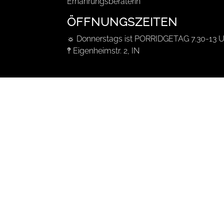
Ernährungsberaterin
ÖFFNUNGSZEITEN
☼ Donnerstags ist PORRIDGETAG 7.30-13 U
𖤥 Eigenheimstr. 2, IN