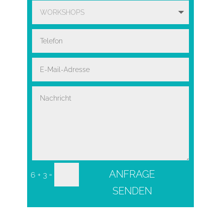
ANFRAGE
=
6 + 3
SENDEN